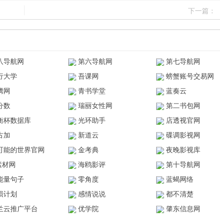
下一篇：
八导航网
第六导航网
第七导航网
行大学
吾课网
螃蟹账号交易网
腾网
青书学堂
蓝奏云
分数
瑞丽女性网
第二书包网
衡杯数据库
光环助手
店透视官网
古加
新道云
碟调影视网
可能的世界官网
金考典
夜晚影视库
z素材网
海鸥影评
第十导航网
能量句子
零角度
蓝蝎网络
陨计划
感情说说
都不清楚
兰云推广平台
优学院
肇东信息网