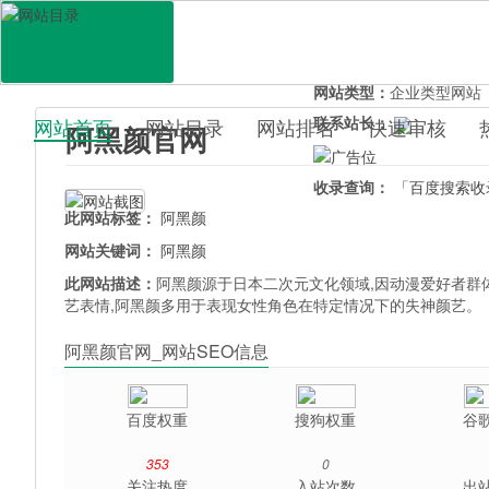
网站地址：
aheiyan.cn
官网直达：
阿黑颜官网
所属分类：
休闲娱乐>
动
网站类型：
企业类型网站
联系站长：
网站首页
网站目录
网站排名
快速审核
阿黑颜官网
百科目录
收录查询：
「百度搜索收
此网站标签：
阿黑颜
网站关键词：
阿黑颜
此网站描述：
阿黑颜源于日本二次元文化领域,因动漫爱好者群
艺表情,阿黑颜多用于表现女性角色在特定情况下的失神颜艺。
阿黑颜官网_网站SEO信息
百度权重
搜狗权重
谷
353
0
关注热度
入站次数
出