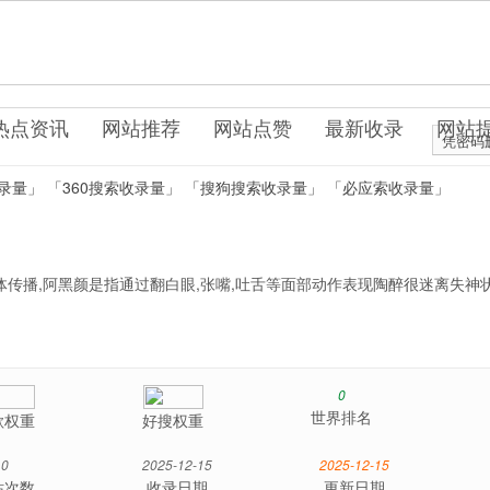
漫网站
热点资讯
网站推荐
网站点赞
最新收录
网站
凭密码
录量」
「360搜索收录量」
「搜狗搜索收录量」
「必应索收录量」
体传播,阿黑颜是指通过翻白眼,张嘴,吐舌等面部动作表现陶醉很迷离失神
0
世界排名
歌权重
好搜权重
0
2025-12-15
2025-12-15
站次数
收录日期
更新日期