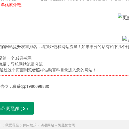
名单优质外链。
您的网站提升权重排名，增加外链和网站流量！如果细分的话有如下几个
至第一个,传递权重
流量，导航网站流量分流，
，通过这个页面浏览者照样借助百科目录进入您的网站！
位，联系qq:1980098880
阿黑颜 (
2
)
！：
我爱导航
>
休闲娱乐
>
动漫网站
»
阿黑颜官网