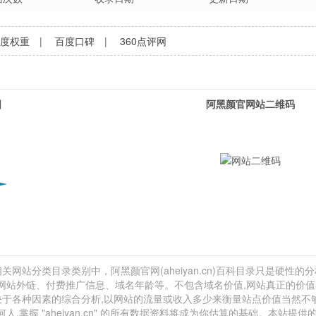
百度权重
|
百度口碑
|
360点评网
图
阿黑颜官网站二维码
关网站分类目录类别中，阿黑颜官网(aheiyan.cn)百科目录只是硬性的分
计、网站外链、付费推广信息、域名年龄等。不包含域名价值,网站真正的价
取决于各种因素的综合分析,以网站的流量或收入多少来衡量站点价值当然不
握 "aheiyan.cn" 的所有数据资料将成为你估算的基础。本站提供