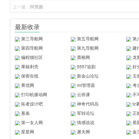
上一篇：
阿黑颜
最新收录
第三导航网
第五导航网
第
第四导航网
第九导航网
建
编程猫社区
票根网
龙
果核剥壳
5557追剧
好
保密在线
新金山论坛
玉
菁优网
mt管理器
考
打印机驱动网
云班课
不
拓者设计吧
神奇代码岛
t
葱条
军转论坛
正
第一女人网
情感说说
星
星星网
屠夫网
金