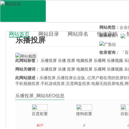
网站地址：
www.
官网直达：
乐播
所属分类：
休闲
网站类型：
企业
网站首页
网站目录
网站排名
快速审核
联系站长：
乐播投屏
百科目录
收录查询：
「百
此网站标签：
乐播投屏
乐播
投屏
电脑投屏
乐播网
乐播视频
乐
网站关键词：
乐播投屏
乐播
投屏
电脑投屏
乐播网
乐播视频
乐
此网站描述：
乐播投屏,乐播投屏企业版,.亿用户都在用的投屏软
手机视频投屏,手机游戏投屏,百度网盘投屏,电脑无线投屏电视,网课
乐播投屏_网站SEO信息
百度权重
搜狗权重
谷歌
617
0