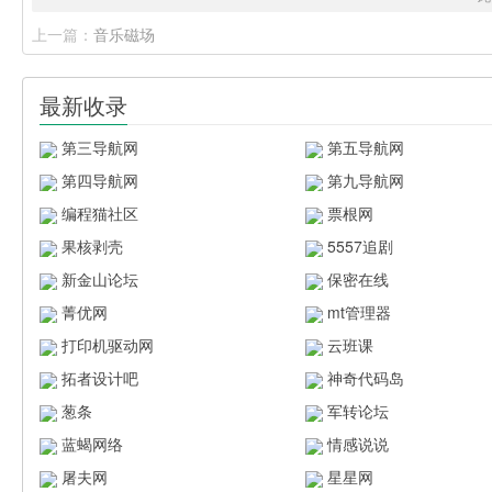
上一篇：
音乐磁场
最新收录
第三导航网
第五导航网
第四导航网
第九导航网
编程猫社区
票根网
果核剥壳
5557追剧
新金山论坛
保密在线
菁优网
mt管理器
打印机驱动网
云班课
拓者设计吧
神奇代码岛
葱条
军转论坛
蓝蝎网络
情感说说
屠夫网
星星网