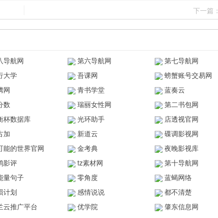
下一篇
八导航网
第六导航网
第七导航网
行大学
吾课网
螃蟹账号交易网
腾网
青书学堂
蓝奏云
分数
瑞丽女性网
第二书包网
衡杯数据库
光环助手
店透视官网
古加
新道云
碟调影视网
可能的世界官网
金考典
夜晚影视库
鸥影评
tz素材网
第十导航网
能量句子
零角度
蓝蝎网络
陨计划
感情说说
都不清楚
兰云推广平台
优学院
肇东信息网