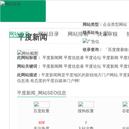
网站地址：
news.pdnew.
官网直达：
平度新闻
所属分类：
综合其它>
新
网站类型：
企业类型网站
联系站长：
网站首页
网站目录
网站排名
快速审核
平度新闻
百科目录
收录查询：
「百度搜索收
此网站标签：
平度新闻网
平度信息港
平度论坛
平度新闻
平度
网站关键词：
平度新闻网
平度信息港
平度论坛
平度新闻
平度
此网站描述：
平度新闻网是平度地区的新锐地方门户网站,平度最
信息港,有态度的平度自媒体门户网!
平度新闻_网站SEO信息
百度权重
搜狗权重
谷
609
0
关注热度
入站次数
出