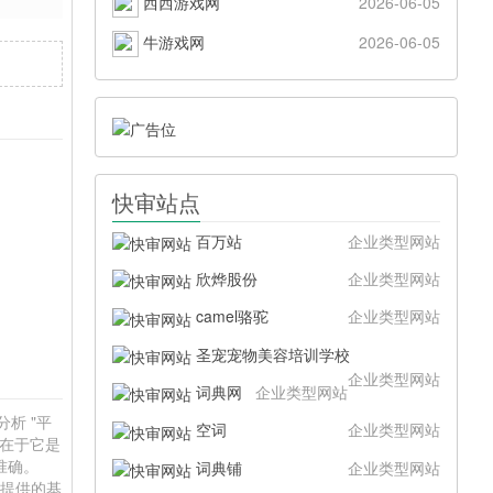
西西游戏网
2026-06-05
牛游戏网
2026-06-05
快审站点
百万站
企业类型网站
欣烨股份
企业类型网站
camel骆驼
企业类型网站
圣宠宠物美容培训学校
企业类型网站
词典网
企业类型网站
分析 "平
空词
企业类型网站
值在于它是
准确。
词典铺
企业类型网站
站提供的基