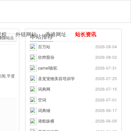
提权
外链网站
香港网址
站长资讯
本站推荐
删除站点
百万站
2026-08-04
欣烨股份
2026-08-02
camel骆驼
2026-07-31
闻,平度
圣宠宠物美容培训学
2026-07-25
词典网
2026-07-15
空词
2026-07-01
词典铺
2026-06-17
港航纵横
2026-06-05