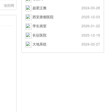
：
洛阳网
超星泛雅
2024-03-28
西安唐都医院
2025-12-03
孪生画室
2026-01-22
长征医院
2025-12-19
大地系统
2024-02-27