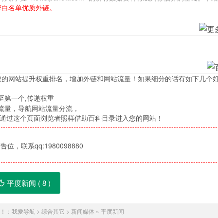
擎白名单优质外链。
您的网站提升权重排名，增加外链和网站流量！如果细分的话有如下几个
至第一个,传递权重
流量，导航网站流量分流，
，通过这个页面浏览者照样借助百科目录进入您的网站！
位，联系qq:1980098880
平度新闻 (
8
)
！：
我爱导航
>
综合其它
>
新闻媒体
»
平度新闻