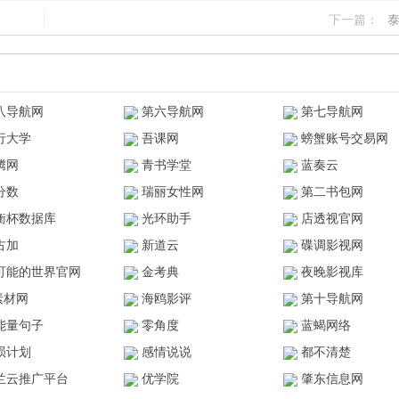
下一篇：
八导航网
第六导航网
第七导航网
行大学
吾课网
螃蟹账号交易网
腾网
青书学堂
蓝奏云
分数
瑞丽女性网
第二书包网
衡杯数据库
光环助手
店透视官网
古加
新道云
碟调影视网
可能的世界官网
金考典
夜晚影视库
z素材网
海鸥影评
第十导航网
能量句子
零角度
蓝蝎网络
陨计划
感情说说
都不清楚
兰云推广平台
优学院
肇东信息网