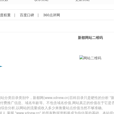
百度权重
|
百度口碑
|
360点评网
新都网站二维码
分类目录类别中，新都网(www.xdnew.cn)百科目录只是硬性的分析 "新
链、付费推广信息、域名年龄等。不包含域名价值,网站真正的价值在于它是
的综合分析,以网站的流量或收入多少来衡量站点价值当然不够准确。
握 "www.xdnew.cn" 的所有数据资料将成为你估算的基础。本站