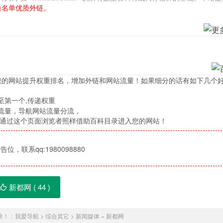
白名单优质外链。
您的网站提升权重排名，增加外链和网站流量！如果细分的话有如下几个
至第一个,传递权重
流量，导航网站流量分流，
，通过这个页面浏览者照样借助百科目录进入您的网站！
位，联系qq:1980098880
新都网 (
44
)
录！：
我爱导航
>
综合其它
>
新闻媒体
»
新都网