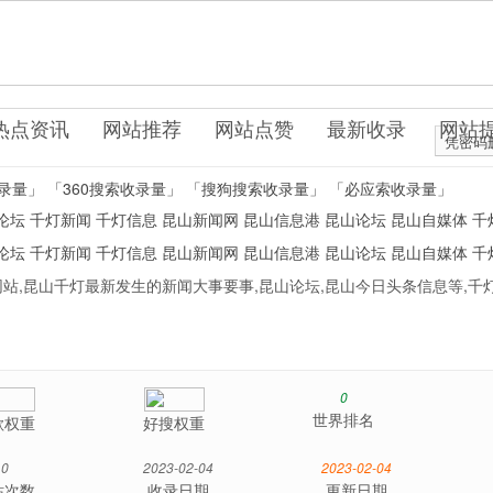
n
闻媒体
热点资讯
网站推荐
网站点赞
最新收录
网站
凭密码
录量」
「360搜索收录量」
「搜狗搜索收录量」
「必应索收录量」
论坛
千灯新闻
千灯信息
昆山新闻网
昆山信息港
昆山论坛
昆山自媒体
千
论坛
千灯新闻
千灯信息
昆山新闻网
昆山信息港
昆山论坛
昆山自媒体
千
站,昆山千灯最新发生的新闻大事要事,昆山论坛,昆山今日头条信息等,千
0
世界排名
歌权重
好搜权重
0
2023-02-04
2023-02-04
站次数
收录日期
更新日期