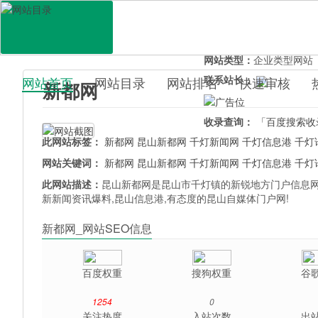
网站地址：
www.xdnew.c
官网直达：
新都网
所属分类：
综合其它>
新
网站类型：
企业类型网站
联系站长：
网站首页
网站目录
网站排名
快速审核
新都网
百科目录
收录查询：
「百度搜索收
此网站标签：
新都网
昆山新都网
千灯新闻网
千灯信息港
千灯
网站关键词：
新都网
昆山新都网
千灯新闻网
千灯信息港
千灯
此网站描述：
昆山新都网是昆山市千灯镇的新锐地方门户信息网
新新闻资讯爆料,昆山信息港,有态度的昆山自媒体门户网!
新都网_网站SEO信息
百度权重
搜狗权重
谷
1254
0
关注热度
入站次数
出