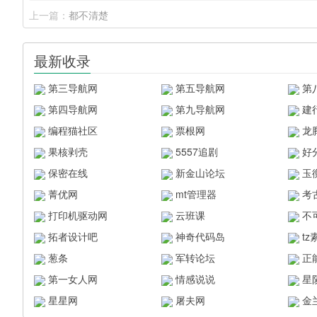
上一篇：
都不清楚
最新收录
第三导航网
第五导航网
第
第四导航网
第九导航网
建
编程猫社区
票根网
龙
果核剥壳
5557追剧
好
保密在线
新金山论坛
玉
菁优网
mt管理器
考
打印机驱动网
云班课
不
拓者设计吧
神奇代码岛
t
葱条
军转论坛
正
第一女人网
情感说说
星
星星网
屠夫网
金