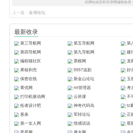
此网站由百科目录网编辑收录
上一篇：
金湖论坛
最新收录
第三导航网
第五导航网
第
第四导航网
第九导航网
建
编程猫社区
票根网
龙
果核剥壳
5557追剧
好
保密在线
新金山论坛
玉
菁优网
mt管理器
考
打印机驱动网
云班课
不
拓者设计吧
神奇代码岛
t
葱条
军转论坛
正
第一女人网
情感说说
星
星星网
屠夫网
金