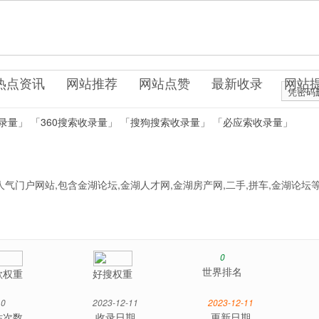
.com
坛社区
热点资讯
网站推荐
网站点赞
最新收录
网站
凭密码
录量」
「360搜索收录量」
「搜狗搜索收录量」
「必应索收录量」
气门户网站,包含金湖论坛,金湖人才网,金湖房产网,二手,拼车,金湖论坛
0
世界排名
歌权重
好搜权重
0
2023-12-11
2023-12-11
站次数
收录日期
更新日期