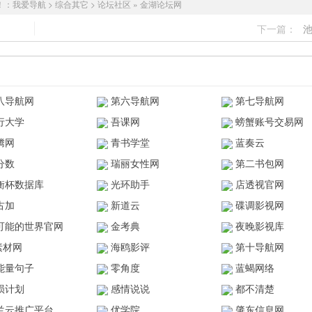
！：
我爱导航
>
综合其它
>
论坛社区
»
金湖论坛网
下一篇：
八导航网
第六导航网
第七导航网
行大学
吾课网
螃蟹账号交易网
腾网
青书学堂
蓝奏云
分数
瑞丽女性网
第二书包网
衡杯数据库
光环助手
店透视官网
古加
新道云
碟调影视网
可能的世界官网
金考典
夜晚影视库
z素材网
海鸥影评
第十导航网
能量句子
零角度
蓝蝎网络
陨计划
感情说说
都不清楚
兰云推广平台
优学院
肇东信息网