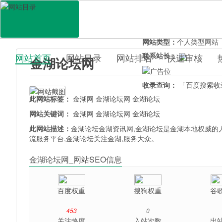
网站地址：
www.211600
官网直达：
金湖论坛网
所属分类：
综合其它>
论
网站类型：
个人类型网站
联系站长：
网站首页
网站目录
网站排名
快速审核
金湖论坛网
百科目录
收录查询：
「百度搜索收
此网站标签：
金湖网
金湖论坛网
金湖论坛
网站关键词：
金湖网
金湖论坛网
金湖论坛
此网站描述：
金湖论坛金湖资讯网,金湖论坛是金湖本地权威的人
流服务平台,金湖论坛关注金湖,服务大众。
金湖论坛网_网站SEO信息
百度权重
搜狗权重
谷
453
0
关注热度
入站次数
出