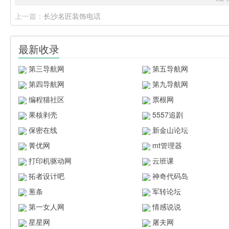
上一篇：
长沙名匠装饰电话
最新收录
第三导航网
第五导航网
第四导航网
第九导航网
编程猫社区
票根网
果核剥壳
5557追剧
保密在线
新金山论坛
菁优网
mt管理器
打印机驱动网
云班课
拓者设计吧
神奇代码岛
葱条
军转论坛
第一女人网
情感说说
星星网
屠夫网