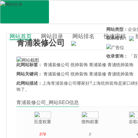
网站地址：
2qp
官网直达：
青浦
所属分类：
行业
网站类型：
企业
网站首页
网站目录
网站排名
快速审核
联系站长：
青浦装修公司
百科目录
收录查询：
「百
此网站标签：
青浦装修公司
统帅装饰
青浦装修
青浦统帅装饰
网站关键词：
青浦装修公司
统帅装饰
青浦装修
青浦统帅装饰
此网站描述：
上海青浦装修公司哪家好?上海统帅装饰是家口碑
饰了。
青浦装修公司_网站SEO信息
百度权重
搜狗权重
谷歌
579
0