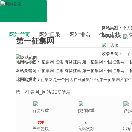
网站地址：
1zj.
官网直达：
第一
所属分类：
电脑
网站类型：
个人
网站首页
网站目录
网站排名
快速审核
联系站长：
第一征集网
百科目录
收录查询：
「百
此网站标签：
征集网
征集
有奖征集
第一征集网
中国征集网
中
网站关键词：
征集网
征集
有奖征集
第一征集网
中国征集网
中
此网站描述：
征集网是一个网络在线征集平台,第一征集网所有
第一征集网_网站SEO信息
百度权重
搜狗权重
谷歌
608
0
关注热度
入站次数
出站