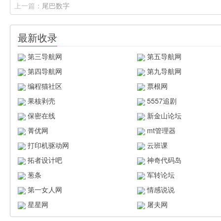
上一篇：
尾巴数字
最新收录
第三导航网
第五导航网
第四导航网
第九导航网
编程猫社区
票根网
果核剥壳
5557追剧
保密在线
新金山论坛
菁优网
mt管理器
打印机驱动网
云班课
拓者设计吧
神奇代码岛
葱条
军转论坛
第一女人网
情感说说
星星网
屠夫网