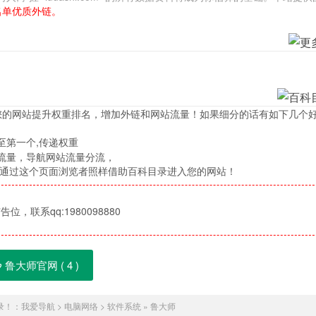
名单优质外链。
您的网站提升权重排名，增加外链和网站流量！如果细分的话有如下几个
至第一个,传递权重
流量，导航网站流量分流，
，通过这个页面浏览者照样借助百科目录进入您的网站！
位，联系qq:1980098880
鲁大师官网 (
4
)
录！：
我爱导航
>
电脑网络
>
软件系统
»
鲁大师