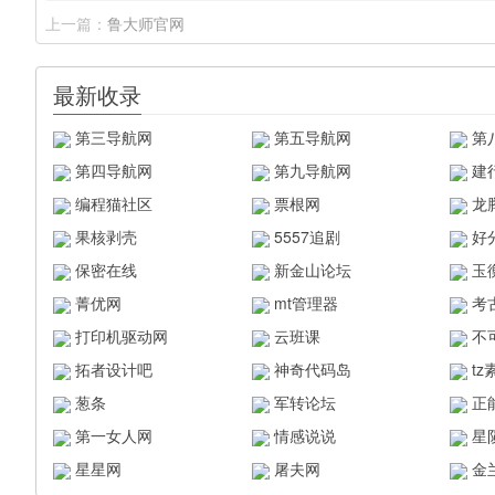
上一篇：
鲁大师官网
最新收录
第三导航网
第五导航网
第
第四导航网
第九导航网
建
编程猫社区
票根网
龙
果核剥壳
5557追剧
好
保密在线
新金山论坛
玉
菁优网
mt管理器
考
打印机驱动网
云班课
不
拓者设计吧
神奇代码岛
t
葱条
军转论坛
正
第一女人网
情感说说
星
星星网
屠夫网
金