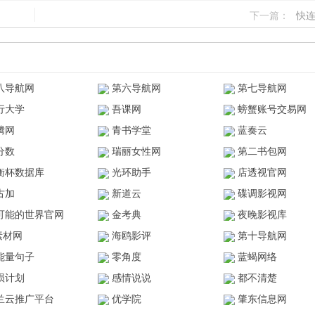
下一篇：
快
八导航网
第六导航网
第七导航网
行大学
吾课网
螃蟹账号交易网
腾网
青书学堂
蓝奏云
分数
瑞丽女性网
第二书包网
衡杯数据库
光环助手
店透视官网
古加
新道云
碟调影视网
可能的世界官网
金考典
夜晚影视库
z素材网
海鸥影评
第十导航网
能量句子
零角度
蓝蝎网络
陨计划
感情说说
都不清楚
兰云推广平台
优学院
肇东信息网