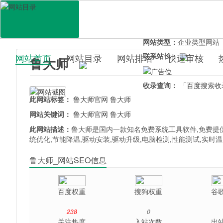
网站地址：
ludashi.com
官网直达：
鲁大师
所属分类：
电脑网络>
软
网站类型：
企业类型网站
联系站长：
网站首页
网站目录
网站排名
快速审核
鲁大师
百科目录
收录查询：
「百度搜索收
此网站标签：
鲁大师官网
鲁大师
网站关键词：
鲁大师官网
鲁大师
此网站描述：
鲁大师是国内一款知名免费系统工具软件,免费提供
统优化,节能降温,驱动安装,驱动升级,电脑检测,性能测试,实时
鲁大师_网站SEO信息
百度权重
搜狗权重
谷
238
0
关注热度
入站次数
出