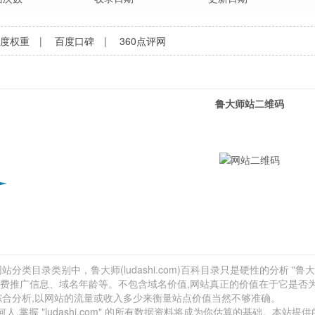
百度权重
|
百度口碑
|
360点评网
鲁大师站二维码
分类目录类别中，鲁大师(ludashi.com)百科目录只是硬性的分析 "鲁大
、付费推广信息、域名年龄等。不包含域名价值,网站真正的价值在于它是否
综合分析,以网站的流量或收入多少来衡量站点价值当然不够准确。
握 "ludashi.com" 的所有数据资料将成为你估算的基础。本站提