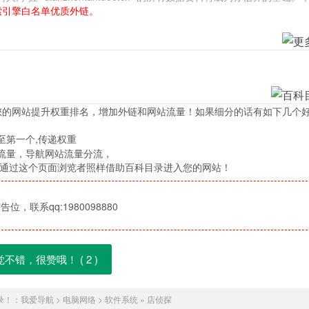
索引擎白名单优质外链。
您的网站提升权重排名，增加外链和网站流量！如果细分的话有如下几个
至第一个,传递权重
流量，导航网站流量分流，
，通过这个页面浏览者照样借助百科目录进入您的网站！
位，联系qq:1980098880
觉不错，很赞哦！ (
2
)
录！：
我爱导航
>
电脑网络
>
软件系统
»
店侦探