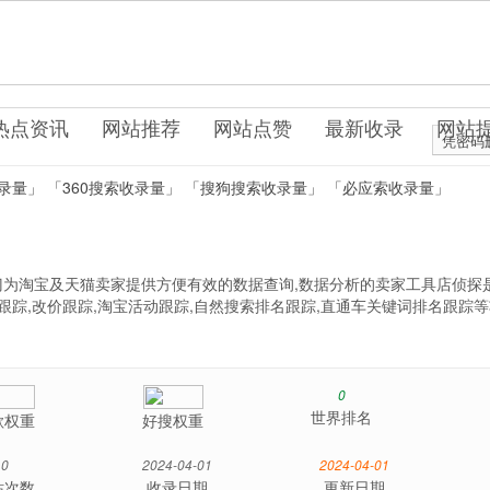
uo0.cn
件系统
热点资讯
网站推荐
网站点赞
最新收录
网站
凭密码
录量」
「360搜索收录量」
「搜狗搜索收录量」
「必应索收录量」
为淘宝及天猫卖家提供方便有效的数据查询,数据分析的卖家工具店侦探
跟踪,改价跟踪,淘宝活动跟踪,自然搜索排名跟踪,直通车关键词排名跟踪
0
世界排名
歌权重
好搜权重
0
2024-04-01
2024-04-01
站次数
收录日期
更新日期