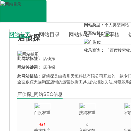
网站地址：
dianzhentan.
官网直达：
店侦探
所属分类：
电脑网络>
软
网站类型：
个人类型网站
联系站长：
网站首页
网站目录
网站排名
快速审核
店侦探
百科目录
收录查询：
「百度搜索收
此网站标签：
店侦探
网站关键词：
店侦探
此网站描述：
店侦探是由梅州天恒科技有限公司开发的一款专门
全面跟踪天猫淘宝店铺的运营数据工具,提供爆款关注,标题改动
店侦探_网站SEO信息
百度权重
搜狗权重
谷
481
0
关注热度
入站次数
出