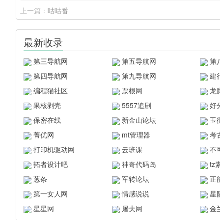
上一篇：
咕咕番
最新收录
第三导航网
第五导航网
第
第四导航网
第九导航网
建
编程猫社区
票根网
龙
果核剥壳
5557追剧
好
保密在线
新金山论坛
玉
菁优网
mt管理器
考
打印机驱动网
云班课
不
拓者设计吧
神奇代码岛
t
葱条
军转论坛
正
第一女人网
情感说说
星
星星网
屠夫网
金