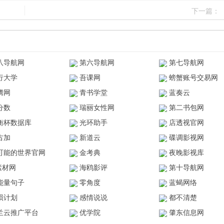
下一篇：
八导航网
第六导航网
第七导航网
行大学
吾课网
螃蟹账号交易网
腾网
青书学堂
蓝奏云
分数
瑞丽女性网
第二书包网
衡杯数据库
光环助手
店透视官网
古加
新道云
碟调影视网
可能的世界官网
金考典
夜晚影视库
z素材网
海鸥影评
第十导航网
能量句子
零角度
蓝蝎网络
陨计划
感情说说
都不清楚
兰云推广平台
优学院
肇东信息网