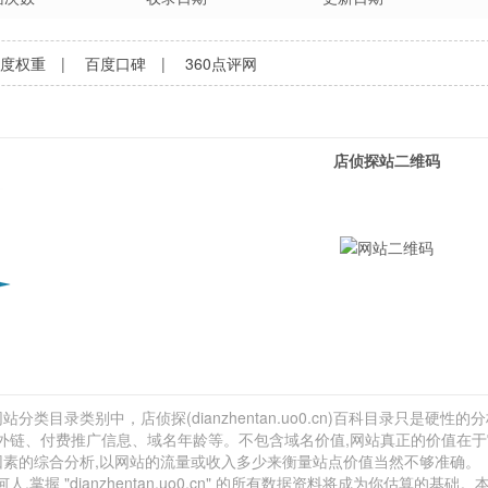
百度权重
|
百度口碑
|
360点评网
店侦探站二维码
类目录类别中，店侦探(dianzhentan.uo0.cn)百科目录只是硬性的分
网站外链、付费推广信息、域名年龄等。不包含域名价值,网站真正的价值在
因素的综合分析,以网站的流量或收入多少来衡量站点价值当然不够准确。
"dianzhentan.uo0.cn" 的所有数据资料将成为你估算的基础。