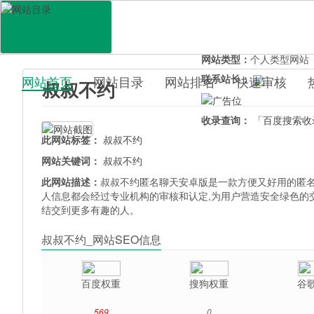
网站地址：
shubuyue.uo
官网直达：
叔叔不约
所属分类：
电脑网络>
软
网站类型：
个人类型网站
联系站长：
网站首页
网站目录
网站排名
快速审核
叔叔不约
百科目录
收录查询：
「百度搜索收
此网站标签：
叔叔不约
网站关键词：
叔叔不约
此网站描述：
叔叔不约匿名聊天安卓版是一款方便又好用的匿名
人信息都会经过专业机构的审核和认定,为用户营造安全绿色的
结交到更多有趣的人。
叔叔不约_网站SEO信息
百度权重
搜狗权重
谷
569
0