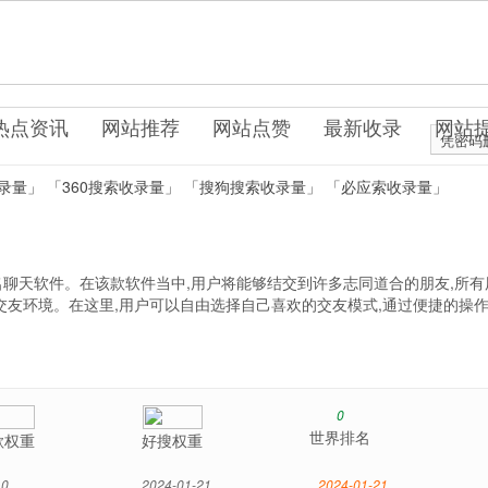
0.cn
件系统
热点资讯
网站推荐
网站点赞
最新收录
网站
凭密码
录量」
「360搜索收录量」
「搜狗搜索收录量」
「必应索收录量」
聊天软件。在该款软件当中,用户将能够结交到许多志同道合的朋友,所有
交友环境。在这里,用户可以自由选择自己喜欢的交友模式,通过便捷的操
0
世界排名
歌权重
好搜权重
0
2024-01-21
2024-01-21