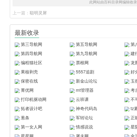
此网站由百科目录网编辑收录
上一篇：
聪明灵犀
最新收录
第三导航网
第五导航网
第
第四导航网
第九导航网
建
编程猫社区
票根网
龙
果核剥壳
5557追剧
好
保密在线
新金山论坛
玉
菁优网
mt管理器
考
打印机驱动网
云班课
不
拓者设计吧
神奇代码岛
t
葱条
军转论坛
正
第一女人网
情感说说
星
星星网
屠夫网
金