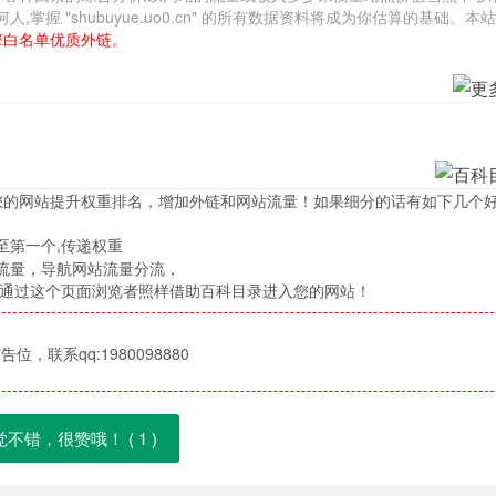
 "shubuyue.uo0.cn" 的所有数据资料将成为你估算的基础。本
擎白名单优质外链。
您的网站提升权重排名，增加外链和网站流量！如果细分的话有如下几个
至第一个,传递权重
流量，导航网站流量分流，
，通过这个页面浏览者照样借助百科目录进入您的网站！
位，联系qq:1980098880
觉不错，很赞哦！ (
1
)