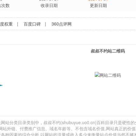
站次数
收录日期
更新日期
百度权重
|
百度口碑
|
360点评网
叔叔不约站二维码
站分类目录类别中，叔叔不约(shubuyue.uo0.cn)百科目录只是硬性的
计、网站外链、付费推广信息、域名年龄等。不包含域名价值,网站真正的价
决于各种因素的综合分析,以网站的流量或收入多少来衡量站点价值当然不够