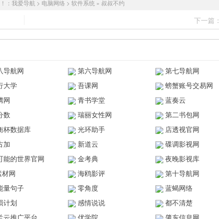
！：
我爱导航
>
电脑网络
>
软件系统
»
叔叔不约
下一篇
八导航网
第六导航网
第七导航网
行大学
吾课网
螃蟹账号交易网
腾网
青书学堂
蓝奏云
分数
瑞丽女性网
第二书包网
衡杯数据库
光环助手
店透视官网
古加
新道云
碟调影视网
可能的世界官网
金考典
夜晚影视库
z素材网
海鸥影评
第十导航网
能量句子
零角度
蓝蝎网络
陨计划
感情说说
都不清楚
兰云推广平台
优学院
肇东信息网