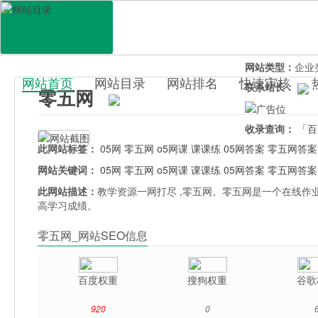
网站地址：
www
官网直达：
零五
所属分类：
教育
网站类型：
企业
网站首页
网站目录
网站排名
快速审核
联系站长：
零五网
百科目录
收录查询：
「百
此网站标签：
05网
零五网
o5网课
课课练
05网答案
零五网答案
网站关键词：
05网
零五网
o5网课
课课练
05网答案
零五网答案
此网站描述：
教学资源一网打尽 ,零五网。零五网是一个在线作
高学习成绩。
零五网_网站SEO信息
百度权重
搜狗权重
谷歌
920
0