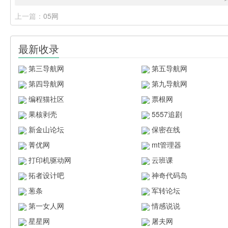
上一篇：
05网
最新收录
第三导航网
第五导航网
第四导航网
第九导航网
编程猫社区
票根网
果核剥壳
5557追剧
新金山论坛
保密在线
菁优网
mt管理器
打印机驱动网
云班课
拓者设计吧
神奇代码岛
葱条
军转论坛
第一女人网
情感说说
星星网
屠夫网