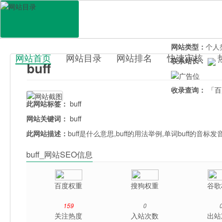
网站地址：
buff
官网直达：
buff
所属分类：
教育
网站类型：
个人
网站首页
网站目录
网站排名
快速审核
联系站长：
buff
百科目录
收录查询：
「百
此网站标签：
buff
网站关键词：
buff
此网站描述：
buff是什么意思,buff的用法举例,单词buff的音标发
buff_网站SEO信息
百度权重
搜狗权重
谷歌
159
0
关注热度
入站次数
出站