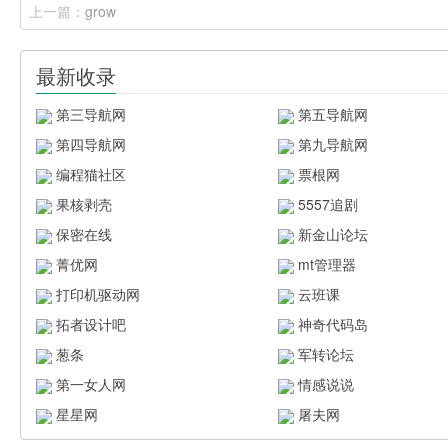
上一篇：
grow
最新收录
第三导航网
第五导航网
第四导航网
第九导航网
编程猫社区
票根网
果核剥壳
5557追剧
保密在线
新金山论坛
菁优网
mt管理器
打印机驱动网
云班课
拓者设计吧
神奇代码岛
葱条
军转论坛
第一女人网
情感说说
星星网
屠夫网