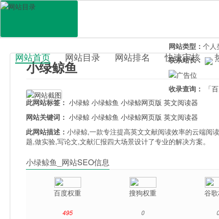
网站地址：
www.
官网直达：
小绿
所属分类：
教育
网站类型：
个人
网站首页
网站目录
网站排名
快速审核
联系站长：
小绿鲸鱼
百科目录
收录查询：
「百
此网站标签：
小绿鲸
小绿鲸鱼
小绿鲸网页版
英文阅读器
网站关键词：
小绿鲸
小绿鲸鱼
小绿鲸网页版
英文阅读器
此网站描述：
小绿鲸,一款专注提高英文文献阅读效率的云端阅读软件
题,做实验,写论文,文献汇报四大场景设计了专业的解决方案。
小绿鲸鱼_网站SEO信息
百度权重
搜狗权重
谷歌
495
0