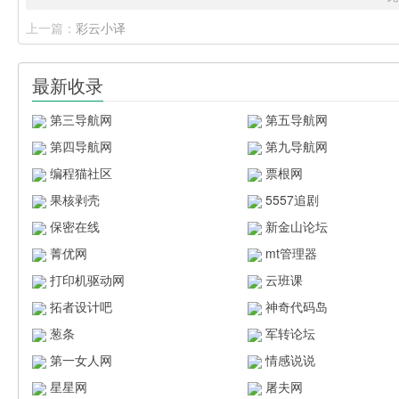
上一篇：
彩云小译
最新收录
第三导航网
第五导航网
第四导航网
第九导航网
编程猫社区
票根网
果核剥壳
5557追剧
保密在线
新金山论坛
菁优网
mt管理器
打印机驱动网
云班课
拓者设计吧
神奇代码岛
葱条
军转论坛
第一女人网
情感说说
星星网
屠夫网