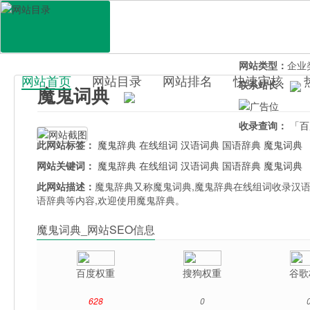
网站地址：
cd0.
官网直达：
魔鬼
所属分类：
教育
网站类型：
企业
网站首页
网站目录
网站排名
快速审核
联系站长：
魔鬼词典
百科目录
收录查询：
「百
此网站标签：
魔鬼辞典
在线组词
汉语词典
国语辞典
魔鬼词典
网站关键词：
魔鬼辞典
在线组词
汉语词典
国语辞典
魔鬼词典
此网站描述：
魔鬼辞典又称魔鬼词典,魔鬼辞典在线组词收录汉语词
语辞典等内容,欢迎使用魔鬼辞典。
魔鬼词典_网站SEO信息
百度权重
搜狗权重
谷歌
628
0