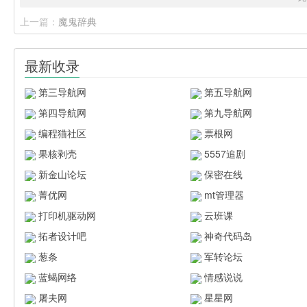
上一篇：
魔鬼辞典
最新收录
第三导航网
第五导航网
第四导航网
第九导航网
编程猫社区
票根网
果核剥壳
5557追剧
新金山论坛
保密在线
菁优网
mt管理器
打印机驱动网
云班课
拓者设计吧
神奇代码岛
葱条
军转论坛
蓝蝎网络
情感说说
屠夫网
星星网