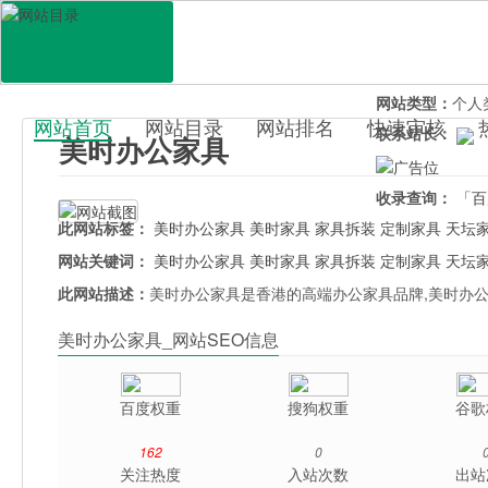
网站地址：
meis
官网直达：
美时
所属分类：
行业
网站类型：
个人
网站首页
网站目录
网站排名
快速审核
联系站长：
美时办公家具
百科目录
收录查询：
「百
此网站标签：
美时办公家具
美时家具
家具拆装
定制家具
天坛
网站关键词：
美时办公家具
美时家具
家具拆装
定制家具
天坛
此网站描述：
美时办公家具是香港的高端办公家具品牌,美时办
美时办公家具_网站SEO信息
百度权重
搜狗权重
谷歌
162
0
关注热度
入站次数
出站