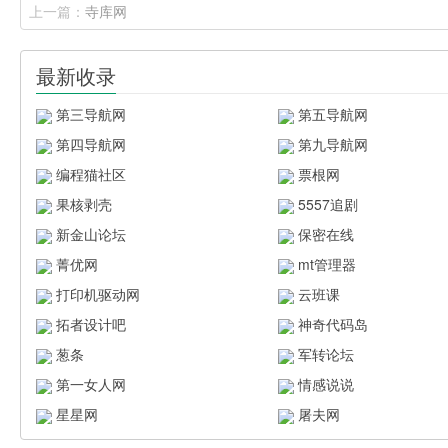
上一篇：
寺库网
最新收录
第三导航网
第五导航网
第四导航网
第九导航网
编程猫社区
票根网
果核剥壳
5557追剧
新金山论坛
保密在线
菁优网
mt管理器
打印机驱动网
云班课
拓者设计吧
神奇代码岛
葱条
军转论坛
第一女人网
情感说说
星星网
屠夫网