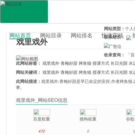
网站地址：
xili
官网直达：
戏里
所属分类：
休闲
网站类型：
个人
网站首页
网站目录
网站排名
快速审核
联系站长：
戏里戏外
百科目录
收录查询：
「百
此网站标签：
戏里戏外
青梅好甜
烤鱼猫
授课方式
长日光阴
水
网站关键词：
戏里戏外
青梅好甜
烤鱼猫
授课方式
长日光阴
水
此网站描述：
戏里戏外,青梅好甜是早已命定的安排,作者烤鱼猫
事。
戏里戏外_网站SEO信息
百度权重
搜狗权重
谷歌
472
0