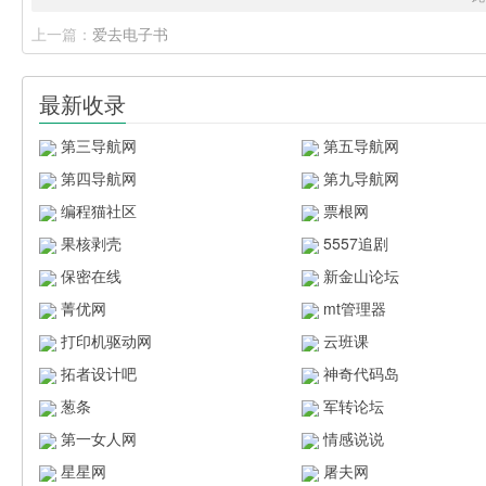
上一篇：
爱去电子书
最新收录
第三导航网
第五导航网
第四导航网
第九导航网
编程猫社区
票根网
果核剥壳
5557追剧
保密在线
新金山论坛
菁优网
mt管理器
打印机驱动网
云班课
拓者设计吧
神奇代码岛
葱条
军转论坛
第一女人网
情感说说
星星网
屠夫网