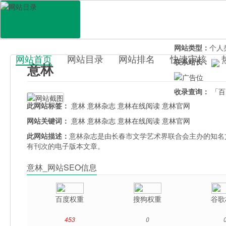
网站地址：
www.
官网直达：
意林
所属分类：
休闲
网站类型：
个人
网站首页
网站目录
网站排名
快速审核
联系站长：
意林
百科目录
收录查询：
「百
此网站标签：
意林
意林杂志
意林在线阅读
意林官网
网站关键词：
意林
意林杂志
意林在线阅读
意林官网
此网站描述：
意林杂志是由长春市文学艺术界联合会主办的知名
有刊次的电子版本文章。
意林_网站SEO信息
百度权重
搜狗权重
谷歌
453
0