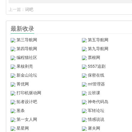
上一篇：
词吧
最新收录
第三导航网
第五导航网
第四导航网
第九导航网
编程猫社区
票根网
果核剥壳
5557追剧
新金山论坛
保密在线
菁优网
mt管理器
打印机驱动网
云班课
拓者设计吧
神奇代码岛
葱条
军转论坛
第一女人网
情感说说
星星网
屠夫网