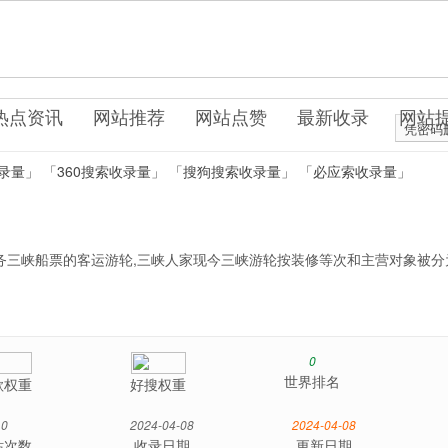
.uo0.cn
游休闲
热点资讯
网站推荐
网站点赞
最新收录
网站
凭密码
录量」
「360搜索收录量」
「搜狗搜索收录量」
「必应索收录量」
务三峡船票的客运游轮,三峡人家现今三峡游轮按装修等次和主营对象被分
0
世界排名
歌权重
好搜权重
0
2024-04-08
2024-04-08
站次数
收录日期
更新日期