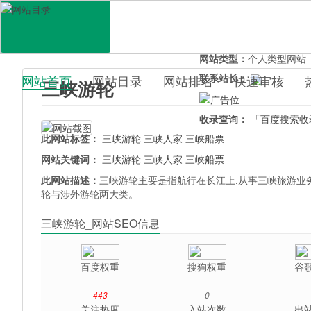
网站地址：
sanxiayoulun
官网直达：
三峡游轮
所属分类：
休闲娱乐>
旅
网站类型：
个人类型网站
联系站长：
网站首页
网站目录
网站排名
快速审核
三峡游轮
百科目录
收录查询：
「百度搜索收
此网站标签：
三峡游轮
三峡人家
三峡船票
网站关键词：
三峡游轮
三峡人家
三峡船票
此网站描述：
三峡游轮主要是指航行在长江上,从事三峡旅游业
轮与涉外游轮两大类。
三峡游轮_网站SEO信息
百度权重
搜狗权重
谷
443
0
关注热度
入站次数
出