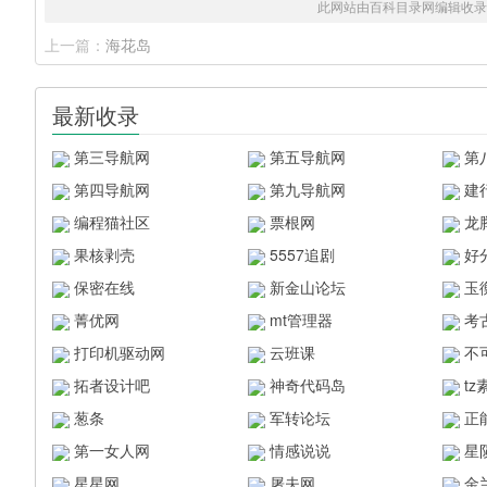
此网站由百科目录网编辑收录
上一篇：
海花岛
最新收录
第三导航网
第五导航网
第
第四导航网
第九导航网
建
编程猫社区
票根网
龙
果核剥壳
5557追剧
好
保密在线
新金山论坛
玉
菁优网
mt管理器
考
打印机驱动网
云班课
不
拓者设计吧
神奇代码岛
t
葱条
军转论坛
正
第一女人网
情感说说
星
星星网
屠夫网
金