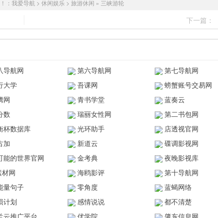
！：
我爱导航
>
休闲娱乐
>
旅游休闲
»
三峡游轮
下一篇：
八导航网
第六导航网
第七导航网
行大学
吾课网
螃蟹账号交易网
腾网
青书学堂
蓝奏云
分数
瑞丽女性网
第二书包网
衡杯数据库
光环助手
店透视官网
古加
新道云
碟调影视网
可能的世界官网
金考典
夜晚影视库
z素材网
海鸥影评
第十导航网
能量句子
零角度
蓝蝎网络
陨计划
感情说说
都不清楚
兰云推广平台
优学院
肇东信息网