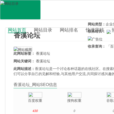
网站地址：
xian
官网直达：
香溪
所属分类：
综合
网站类型：
企业
网站首页
网站目录
网站排名
快速审核
联系站长：
香溪论坛
百科目录
收录查询：
「百
此网站标签：
香溪论坛
网站关键词：
香溪论坛
此网站描述：
香溪论坛是一个讨论各种话题的在线社区。在搜索结
们可以分享自己的见解和经验,与其他用户交流,共同探讨感兴趣
香溪论坛_网站SEO信息
百度权重
搜狗权重
谷歌
430
0