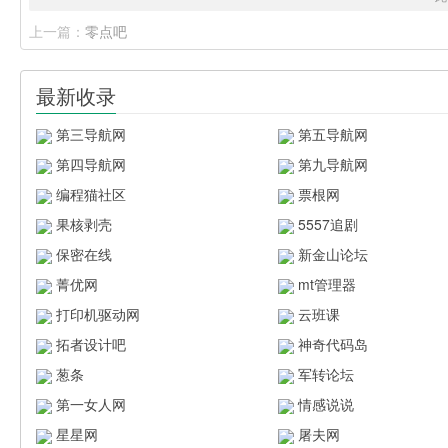
上一篇：
零点吧
最新收录
第三导航网
第五导航网
第四导航网
第九导航网
编程猫社区
票根网
果核剥壳
5557追剧
保密在线
新金山论坛
菁优网
mt管理器
打印机驱动网
云班课
拓者设计吧
神奇代码岛
葱条
军转论坛
第一女人网
情感说说
星星网
屠夫网