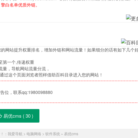
引擎白名单优质外链。
您的网站提升权重排名，增加外链和网站流量！如果细分的话有如下几个
至第一个,传递权重
流量，导航网站流量分流，
，通过这个页面浏览者照样借助百科目录进入您的网站！
位，联系qq:1980098880
易优cms (
30
)
录！：
我爱导航
>
电脑网络
>
软件系统
»
易优cms