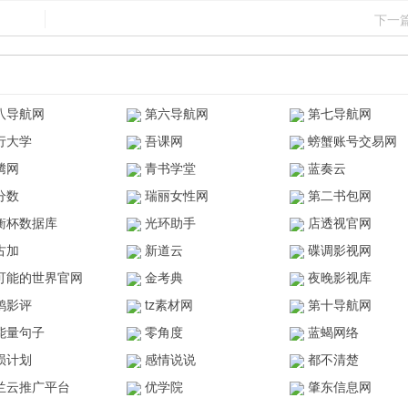
下一
八导航网
第六导航网
第七导航网
行大学
吾课网
螃蟹账号交易网
腾网
青书学堂
蓝奏云
分数
瑞丽女性网
第二书包网
衡杯数据库
光环助手
店透视官网
古加
新道云
碟调影视网
可能的世界官网
金考典
夜晚影视库
鸥影评
tz素材网
第十导航网
能量句子
零角度
蓝蝎网络
陨计划
感情说说
都不清楚
兰云推广平台
优学院
肇东信息网