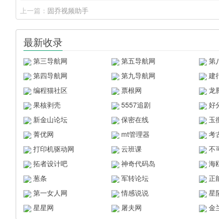
上一篇：
固乔视频助手
最新收录
第三导航网
第五导航网
第
第四导航网
第九导航网
建
编程猫社区
票根网
龙
果核剥壳
5557追剧
好
新金山论坛
保密在线
玉
菁优网
mt管理器
考
打印机驱动网
云班课
不
拓者设计吧
神奇代码岛
海
葱条
军转论坛
正
第一女人网
情感说说
星
星星网
屠夫网
金