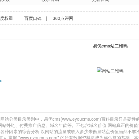
百度权重
|
百度口碑
|
360点评网
易优cms站二维码
网站分类目录类别中，易优cms(www.eyoucms.com)百科目录只是硬性的
估计、网站外链、付费推广信息、域名年龄等。不包含域名价值,网站真正的价
决于各种因素的综合分析,以网站的流量或收入多少来衡量站点价值当然不够
握 "www.eyoucms.com" 的所有数据资料将成为你估算的基础。