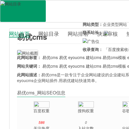
网站地址：
www.eyoucm
官网直达：
易优cms
所属分类：
电脑网络>
软
网站类型：
企业类型网站
联系站长：
网站首页
网站目录
网站排名
快速审核
易优cms
百科目录
收录查询：
「百度搜索收
此网站标签：
易优cms
易优
eyoucms
建站cms
易优cms模板
网站关键词：
易优cms
易优
eyoucms
建站cms
易优cms模板
此网站描述：
易优cms是一款专注于企业网站建设的企业建站系
eyoucms企业网站插件.用易优建站快速简单。
易优cms_网站SEO信息
百度权重
搜狗权重
谷
586
0
关注热度
入站次数
出