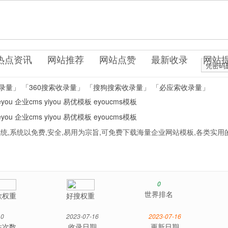
s.com
件系统
热点资讯
网站推荐
网站点赞
最新收录
网站
凭密码
录量」
「360搜索收录量」
「搜狗搜索收录量」
「必应索收录量」
eyou
企业cms
yiyou
易优模板
eyoucms模板
eyou
企业cms
yiyou
易优模板
eyoucms模板
统,系统以免费,安全,易用为宗旨,可免费下载海量企业网站模板,各类实用
0
世界排名
歌权重
好搜权重
0
2023-07-16
2023-07-16
站次数
收录日期
更新日期