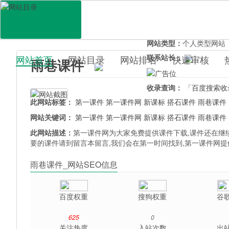
网站地址：
yuxiangkejian
官网直达：
雨巷课件
所属分类：
教育文化>
教
网站类型：
个人类型网站
联系站长：
网站首页
网站目录
网站排名
快速审核
雨巷课件
百科目录
收录查询：
「百度搜索收
此网站标签：
第一课件
第一课件网
新课标
搭石课件
雨巷课件
网站关键词：
第一课件
第一课件网
新课标
搭石课件
雨巷课件
此网站描述：
第一课件网为大家免费提供课件下载,课件还在继
要的课件请到留言本留言,我们会在第一时间找到,第一课件网提
雨巷课件_网站SEO信息
百度权重
搜狗权重
谷
625
0
关注热度
入站次数
出