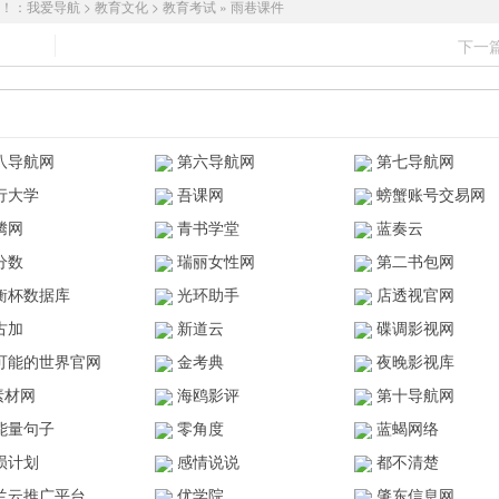
！：
我爱导航
>
教育文化
>
教育考试
»
雨巷课件
下一
八导航网
第六导航网
第七导航网
行大学
吾课网
螃蟹账号交易网
腾网
青书学堂
蓝奏云
分数
瑞丽女性网
第二书包网
衡杯数据库
光环助手
店透视官网
古加
新道云
碟调影视网
可能的世界官网
金考典
夜晚影视库
z素材网
海鸥影评
第十导航网
能量句子
零角度
蓝蝎网络
陨计划
感情说说
都不清楚
兰云推广平台
优学院
肇东信息网