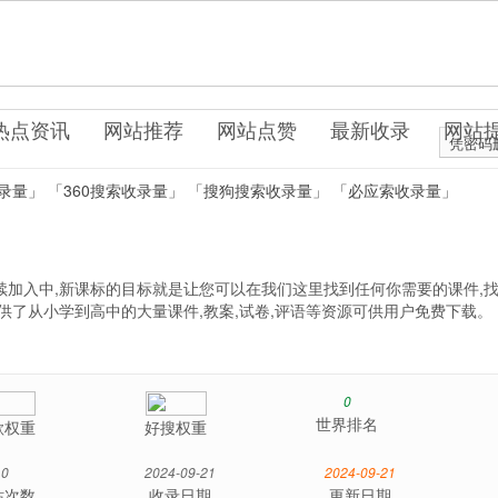
.uo0.cn
育考试
热点资讯
网站推荐
网站点赞
最新收录
网站
凭密码
录量」
「360搜索收录量」
「搜狗搜索收录量」
「必应索收录量」
续加入中,新课标的目标就是让您可以在我们这里找到任何你需要的课件,
供了从小学到高中的大量课件,教案,试卷,评语等资源可供用户免费下载。
0
世界排名
歌权重
好搜权重
0
2024-09-21
2024-09-21
站次数
收录日期
更新日期