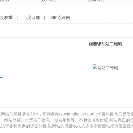
百度权重
|
百度口碑
|
360点评网
雨巷课件站二维码
分类目录类别中，雨巷课件(yuxiangkejian.uo0.cn)百科目录只是
量估计、网站外链、付费推广信息、域名年龄等。不包含域名价值,网站真正的
还取决于各种因素的综合分析,以网站的流量或收入多少来衡量站点价值当然