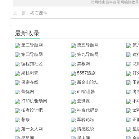
此网站由百科目录网编辑收录
上一篇：
搭石课件
最新收录
第三导航网
第五导航网
第
第四导航网
第九导航网
建
编程猫社区
票根网
龙
果核剥壳
5557追剧
好
保密在线
新金山论坛
玉
菁优网
mt管理器
考
打印机驱动网
云班课
不
拓者设计吧
神奇代码岛
t
葱条
军转论坛
正
第一女人网
情感说说
星
星星网
屠夫网
金