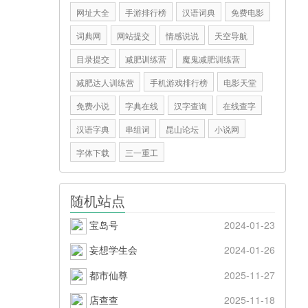
网址大全
手游排行榜
汉语词典
免费电影
词典网
网站提交
情感说说
天空导航
目录提交
减肥训练营
魔鬼减肥训练营
减肥达人训练营
手机游戏排行榜
电影天堂
免费小说
字典在线
汉字查询
在线查字
汉语字典
串组词
昆山论坛
小说网
字体下载
三一重工
随机站点
宝岛号
2024-01-23
妄想学生会
2024-01-26
都市仙尊
2025-11-27
店查查
2025-11-18