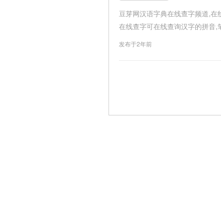
豆芽网汉语字典在线查字频道,在
在线查字可在线查询汉字的拼音,笔画数,
发布于2年前