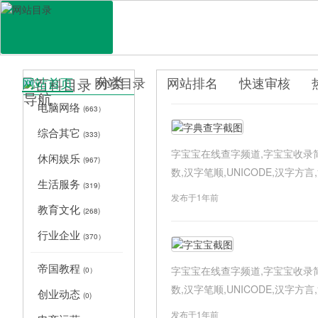
分类
网站首页
网站目录
网站排名
快速审核
导航
百科目录
电脑网络
(663）
综合其它
(333)
字宝宝在线查字频道,字宝宝收录
休闲娱乐
(967)
数,汉字笔顺,UNICODE,汉字方言,
生活服务
(319)
发布于1年前
教育文化
(268)
行业企业
(370）
帝国教程
字宝宝在线查字频道,字宝宝收录
(0）
数,汉字笔顺,UNICODE,汉字方言,
创业动态
(0)
发布于1年前