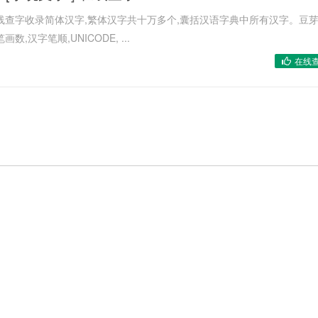
线查字收录简体汉字,繁体汉字共十万多个,囊括汉语字典中所有汉字。豆
汉字笔顺,UNICODE, ...
在线